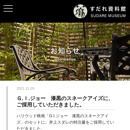
toggle
navigation
2021.11.29.
Ｇ.Ｉ.ジョー 漆黒のスネークアイズに、
ご採用していただきました。
ハリウッド映画「G.I.ジョー 漆黒のスネークアイ
ズ」のセットに、井上スダレの特注簾をご採用してい
ただきました。