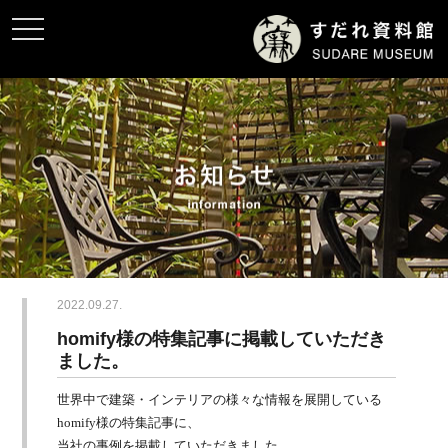
toggle
navigation
2022.09.27.
homify様の特集記事に掲載していただき
ました。
世界中で建築・インテリアの様々な情報を展開している
homify
様の特集記事に、
当社の事例を掲載していただきました。