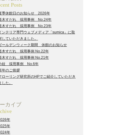
cent Posts
夏季休館日のお知らせ 2026年
経木すだれ 採用事例 No.24年
経木すだれ 採用事例 No.23年
インテリア専門ウェブメディア「sumica」に取
材していただきました。
ゴールデンウィーク期間 休館のお知らせ
経木すだれ 採用事例 No.22年
経木すだれ 採用事例 No.21年
小紋 採用事例 No.6年
新年のご挨拶
フローリング研究所のHPでご紹介していただき
ました。
ーカイブ
chive
2026年
2025年
2024年