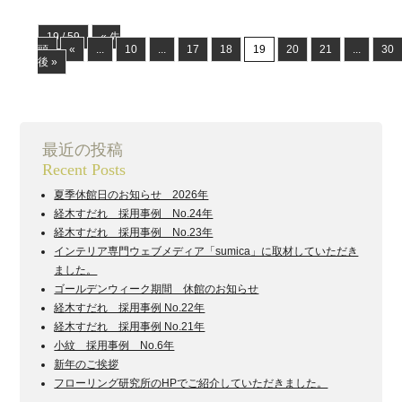
19 / 59
« 先
頭
«
...
10
...
17
18
19
20
21
...
30
後 »
最近の投稿
Recent Posts
夏季休館日のお知らせ 2026年
経木すだれ 採用事例 No.24年
経木すだれ 採用事例 No.23年
インテリア専門ウェブメディア「sumica」に取材していただき
ました。
ゴールデンウィーク期間 休館のお知らせ
経木すだれ 採用事例 No.22年
経木すだれ 採用事例 No.21年
小紋 採用事例 No.6年
新年のご挨拶
フローリング研究所のHPでご紹介していただきました。