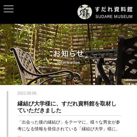
toggle
navigation
2021.09.06.
縁結び大学様に、すだれ資料館を取材し
ていただきました
「出会った後の縁結び」をテーマに、様々な男女が参
考になる情報を発信されている「縁結び大学」様に、
...